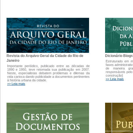
Dicionário Biogr
Revista do Arquivo Geral da Cidade do Rio de
Janeiro
Estruturado em 
fases administrati
Importante periódico, publicado entre as décadas de
de maneira gra
1890 e 1950, teve retomada sua publicação em 2007.
responsáveis pelo
Neste, especialistas debatem problemas e dilemas da
construção]
vida carioca dando publicidade a documentos pertinentes
>> Leia mais
à história urbana da cidade.
>> Leia mais