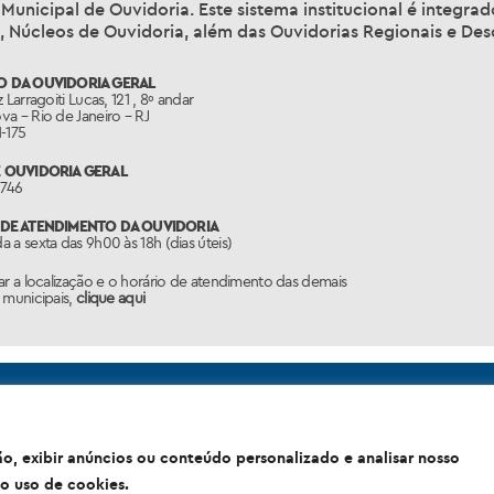
Municipal de Ouvidoria. Este sistema institucional é integr
, Núcleos de Ouvidoria, além das Ouvidorias Regionais e Des
 DA OUVIDORIA GERAL
 Larragoiti Lucas, 121 , 8º andar
a – Rio de Janeiro – RJ
-175
 OUVIDORIA GERAL
1746
DE ATENDIMENTO DA OUVIDORIA
 a sexta das 9h00 às 18h (dias úteis)
ar a localização e o horário de atendimento das demais
 municipais,
clique aqui
o, exibir anúncios ou conteúdo personalizado e analisar nosso
idade do Rio de Janeiro Sede: Rua Afonso Cavalcanti, 455 - Cidade 
o uso de cookies.