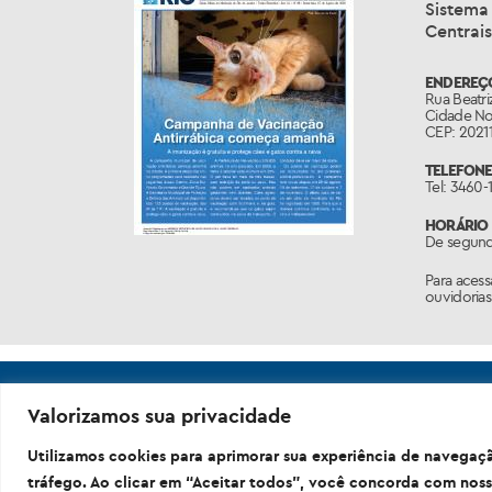
Sistema 
Centrais
ENDEREÇO
Rua Beatriz
Cidade Nov
CEP: 20211
TELEFONE
Tel: 3460-
HORÁRIO 
De segunda
Para acess
ouvidorias
Valorizamos sua privacidade
Utilizamos cookies para aprimorar sua experiência de navegaçã
Prefeitura da C
tráfego. Ao clicar em “Aceitar todos”, você concorda com noss