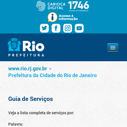
Pular para o conteúdo
Navegação
Serviços
www.rio.rj.gov.br
www.rio.rj.gov.br
Prefeitura da Cidade do Rio de Janeiro
Guia de Serviços
Veja a lista completa de serviços por:
Palavra: