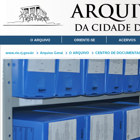
O ARQUIVO
ORIENTE-SE
ACERVOS
www.rio.rj.gov.br
Arquivo Geral
O ARQUIVO
CENTRO DE DOCUMENTA